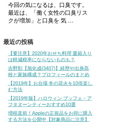
今回の気になるは、口臭です。
最近は、「働く女性の口臭リス
クが増加」と口臭を 気 …
最近の投稿
【要注意】2020年おせち料理 重箱入り
は軽減税率にならないものも？
吉野彰【旭化成(3407)】経歴や出身高
校と家族構成？プロフィールのまとめ
【2019年】お台場 冬の花火を10倍楽し
む方法
【2019年版】ハロウィン ブッフェ・ア
フタヌーンティーおすすめ10選
増税直前！Appleの正規品をお得に購入
する方法を公開中【対象商品に注意】