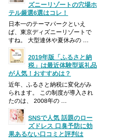
ズニーリゾートの穴場ホ
テル厳選6選はコレ！
日本一のテーマパークといえ
ば、東京ディズニーリゾートで
すね。 大型連休や夏休みの …
2019年版「ふるさと納
税」は最近体験型返礼品
が人気！おすすめは？
近年、ふるさと納税に変化がみ
られます。 この制度が導入され
たのは、 2008年の …
SNSで人気 話題のロー
ズドレス 口臭予防に効
果あるない口コミと評判は