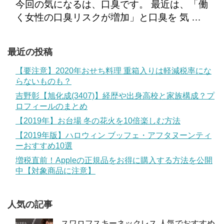
今回の気になるは、口臭です。 最近は、「働
く女性の口臭リスクが増加」と口臭を 気 …
最近の投稿
【要注意】2020年おせち料理 重箱入りは軽減税率にな
らないものも？
吉野彰【旭化成(3407)】経歴や出身高校と家族構成？プ
ロフィールのまとめ
【2019年】お台場 冬の花火を10倍楽しむ方法
【2019年版】ハロウィン ブッフェ・アフタヌーンティ
ーおすすめ10選
増税直前！Appleの正規品をお得に購入する方法を公開
中【対象商品に注意】
人気の記事
スワロフスキーネックレス 人気でおすすめ