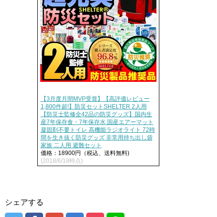
【3月度月間MVP受賞】【高評価レビュー
1,800件超!】防災セットSHELTER 2人用
【防災士監修全42品の防災グッズ】国内生
産7年保存食・7年保存水 国産エアーマット
凝固剤不要トイレ 高機能ラジオライト 72時
間を生き抜く防災グッズ 非常用持ち出し袋
家族 二人用 避難セット
価格：18900円（税込、送料無料)
(2018/6/18時点)
シェアする