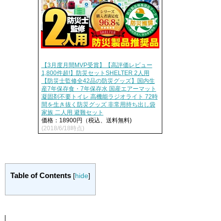
【3月度月間MVP受賞】【高評価レビュー
1,800件超!】防災セットSHELTER 2人用
【防災士監修全42品の防災グッズ】国内生
産7年保存食・7年保存水 国産エアーマット
凝固剤不要トイレ 高機能ラジオライト 72時
間を生き抜く防災グッズ 非常用持ち出し袋
家族 二人用 避難セット
価格：18900円（税込、送料無料)
(2018/6/18時点)
Table of Contents
[
hide
]