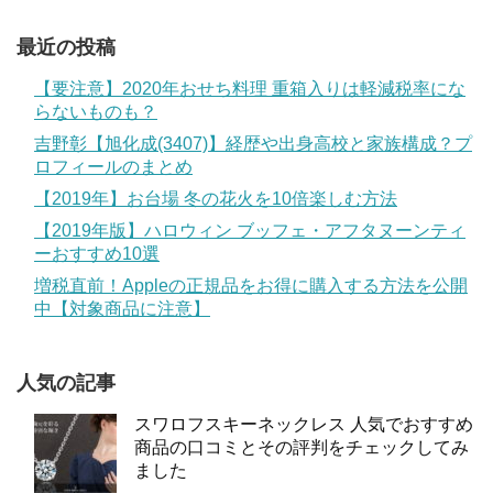
最近の投稿
【要注意】2020年おせち料理 重箱入りは軽減税率にな
らないものも？
吉野彰【旭化成(3407)】経歴や出身高校と家族構成？プ
ロフィールのまとめ
【2019年】お台場 冬の花火を10倍楽しむ方法
【2019年版】ハロウィン ブッフェ・アフタヌーンティ
ーおすすめ10選
増税直前！Appleの正規品をお得に購入する方法を公開
中【対象商品に注意】
人気の記事
スワロフスキーネックレス 人気でおすすめ
商品の口コミとその評判をチェックしてみ
ました