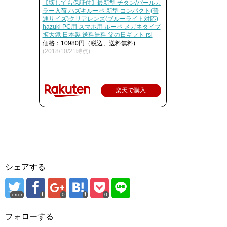
【壊しても保証付】最新型 チタン/パールカ
ラー入荷 ハズキルーペ 新型 コンパクト(普
通サイズ)クリアレンズ(ブルーライト対応)
hazuki PC用 スマホ用 ルーペ メガネタイプ
拡大鏡 日本製 送料無料 父の日ギフト rsl
価格：10980円（税込、送料無料)
(2018/10/21時点)
楽天で購入
シェアする
error
0
0
フォローする