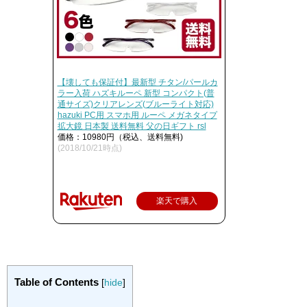
【壊しても保証付】最新型 チタン/パールカ
ラー入荷 ハズキルーペ 新型 コンパクト(普
通サイズ)クリアレンズ(ブルーライト対応)
hazuki PC用 スマホ用 ルーペ メガネタイプ
拡大鏡 日本製 送料無料 父の日ギフト rsl
価格：10980円（税込、送料無料)
(2018/10/21時点)
楽天で購入
Table of Contents
[
hide
]