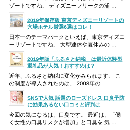
ゾートですね。 ディズニーフリークの浦 …
2019年保存版 東京ディズニーリゾートの
穴場ホテル厳選6選はコレ！
日本一のテーマパークといえば、東京ディズニ
ーリゾートですね。 大型連休や夏休みの …
2019年版「ふるさと納税」は最近体験型
返礼品が人気！おすすめは？
近年、ふるさと納税に変化がみられます。 こ
の制度が導入されたのは、 2008年の …
SNSで人気 話題のローズドレス 口臭予防
に効果あるない口コミと評判は
今回の気になるは、口臭です。 最近は、「働
く女性の口臭リスクが増加」と口臭を 気 …