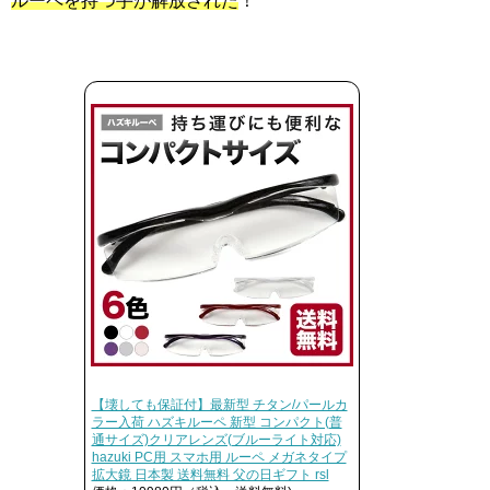
ルーペを持つ手が解放された
！
【壊しても保証付】最新型 チタン/パールカ
ラー入荷 ハズキルーペ 新型 コンパクト(普
通サイズ)クリアレンズ(ブルーライト対応)
hazuki PC用 スマホ用 ルーペ メガネタイプ
拡大鏡 日本製 送料無料 父の日ギフト rsl