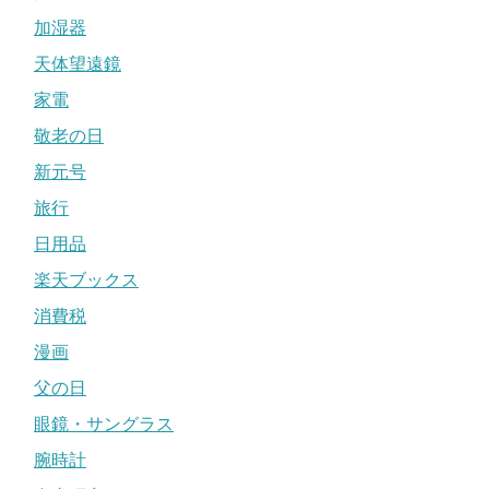
加湿器
天体望遠鏡
家電
敬老の日
新元号
旅行
日用品
楽天ブックス
消費税
漫画
父の日
眼鏡・サングラス
腕時計