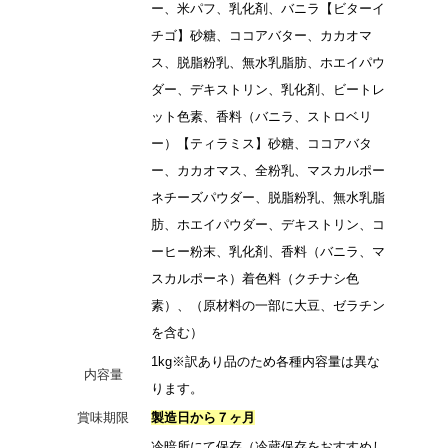
ー、米パフ、乳化剤、バニラ【ビターイ
チゴ】砂糖、ココアバター、カカオマ
ス、脱脂粉乳、無水乳脂肪、ホエイパウ
ダー、デキストリン、乳化剤、ビートレ
ット色素、香料（バニラ、ストロベリ
ー）【ティラミス】砂糖、ココアバタ
ー、カカオマス、全粉乳、マスカルポー
ネチーズパウダー、脱脂粉乳、無水乳脂
肪、ホエイパウダー、デキストリン、コ
ーヒー粉末、乳化剤、香料（バニラ、マ
スカルポーネ）着色料（クチナシ色
素）、（原材料の一部に大豆、ゼラチン
を含む）
1kg※訳あり品のため各種内容量は異な
内容量
ります。
賞味期限
製造日から７ヶ月
冷暗所にて保存（冷蔵保存をおすすめし