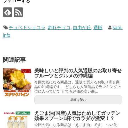
フォローする
チュベドショコラ
,
割れチョコ
,
自由が丘
,
通販
sam-
info
関連記事
美味しいと評判の人気通販のお取り寄せ
フルーツとグルメの沖縄編
今回の気になる商品は、通販で買えるお取り寄せ商
品の沖縄編です。 どちらも人気商品でランキング上
位に入っていて とても評価の高い商...
記事を読む
えごま油(国産)人気はためしてガッテン
効果スプーン1杯でカラダが激変！？
今回の気になる商品は『えごま油』です。 つい先