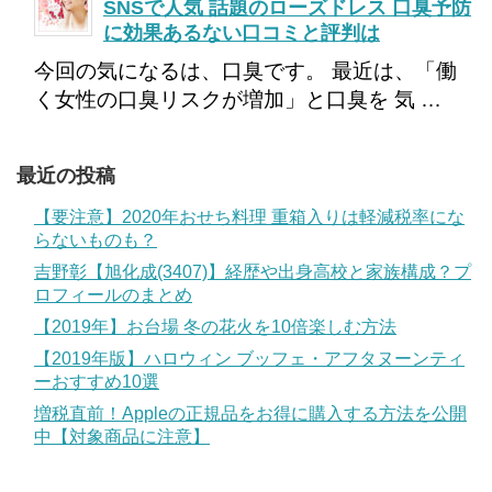
SNSで人気 話題のローズドレス 口臭予防
に効果あるない口コミと評判は
今回の気になるは、口臭です。 最近は、「働
く女性の口臭リスクが増加」と口臭を 気 …
最近の投稿
【要注意】2020年おせち料理 重箱入りは軽減税率にな
らないものも？
吉野彰【旭化成(3407)】経歴や出身高校と家族構成？プ
ロフィールのまとめ
【2019年】お台場 冬の花火を10倍楽しむ方法
【2019年版】ハロウィン ブッフェ・アフタヌーンティ
ーおすすめ10選
増税直前！Appleの正規品をお得に購入する方法を公開
中【対象商品に注意】