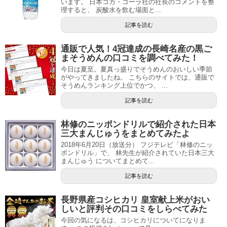
います。 日本コカ・コーラ社の社長のコメントを整
理すると、 炭酸水を飲む場面と...
記事を読む
通販で人気！4冠達成の長崎名産の黒ご
まそうめんの口コミを調べてみた！
今日は夏至。夏真っ盛りでそうめんのおいしい季節
がやってきましたね。 こちらのサイトでは、通販で
そうめんランキング上位でかつ、 ...
記事を読む
林修のニッポンドリルで紹介された日本
三大まんじゅうをまとめてみたよ
2018年6月20日（放送分） フジテレビ「林修のニッ
ポンドリル」で、 林先生が紹介されていた日本三大
まんじゅう についてまとめて...
記事を読む
長野県産コシヒカリ 皇室献上米がおい
しいと評判その口コミをしらべてみた
今回の気になるは、コシヒカリについてになりま