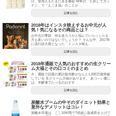
日、管理人もたまに見る番組 NHKの「ためしてガッ
テン」で『えごま油』のことが ...
記事を読む
2018年はインスタ映えするお中元が人
気！気になるその商品とは？
お中元の季節、何を送ろうかと悩んでいらっしゃる
方も多いのではないでしょうか？ そんな中、2017年
に流行語大賞となった「インスタ映え」...
記事を読む
2018年通販で人気のおすすめの生クリー
ム大福とその口コミのまとめ
今、通販で話題の累計販売数がなんと1,000万個突破
している 生クリーム大福があります。 あつ～い夏に
は、半解凍でたべるのおすす...
記事を読む
炭酸水ブームの中そのダイエット効果と
意外なデメリットはコレ！
炭酸水市場は、ここ10年間で7倍超に急成長をとげて