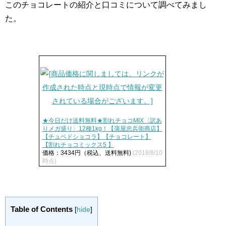
このチョコレートの紹介と口コミについて調べてみまし
た。
★今日だけ送料無料★割れチョコMIX〈訳あ
りメガ盛り〉12種1kg！【蒲屋忠兵衛商店】
【チュベドショコラ】【チョコレート】
【割れチョコミックス5 】
価格：3434円（税込、送料無料)
(2018/8/10
時点)
Table of Contents
[
hide
]