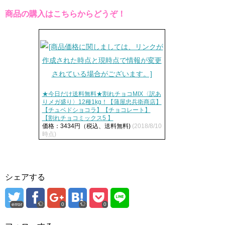
商品の購入はこちらからどうぞ！
★今日だけ送料無料★割れチョコMIX〈訳あ
りメガ盛り〉12種1kg！【蒲屋忠兵衛商店】
【チュベドショコラ】【チョコレート】
【割れチョコミックス5 】
価格：3434円（税込、送料無料)
(2018/8/10
時点)
シェアする
error
0
0