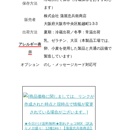
保存方法
ます）
株式会社 蒲屋忠兵衛商店
販売者
大阪府大阪市中央区船越町1-3-3
出荷方法
夏期：冷蔵出荷／冬季：常温出荷
乳、ゼラチン、大豆（本製品工場では、
アレルギー表
卵、小麦を使用した製品と共通の設備で
示
製造しています）
オプション
のし・メッセージカード対応可
★今日だけ送料無料★割れチョコMIX〈訳あ
りメガ盛り〉12種1kg！【蒲屋忠兵衛商店】