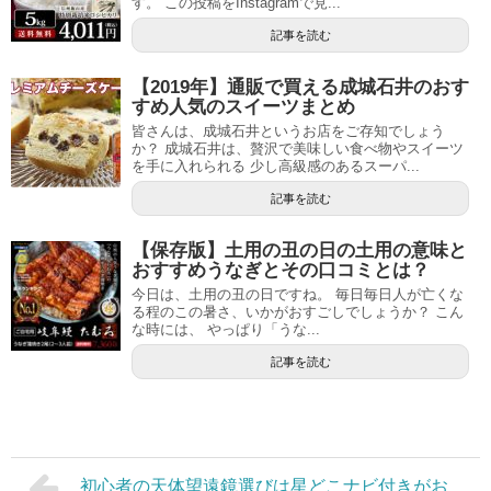
す。 この投稿をInstagramで見...
記事を読む
【2019年】通販で買える成城石井のおす
すめ人気のスイーツまとめ
皆さんは、成城石井というお店をご存知でしょう
か？ 成城石井は、贅沢で美味しい食べ物やスイーツ
を手に入れられる 少し高級感のあるスーパ...
記事を読む
【保存版】土用の丑の日の土用の意味と
おすすめうなぎとその口コミとは？
今日は、土用の丑の日ですね。 毎日毎日人が亡くな
る程のこの暑さ、いかがおすごしでしょうか？ こん
な時には、 やっぱり「うな...
記事を読む
初心者の天体望遠鏡選びは星どこナビ付きがお