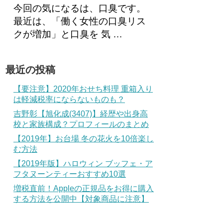
今回の気になるは、口臭です。
最近は、「働く女性の口臭リス
クが増加」と口臭を 気 …
最近の投稿
【要注意】2020年おせち料理 重箱入り
は軽減税率にならないものも？
吉野彰【旭化成(3407)】経歴や出身高
校と家族構成？プロフィールのまとめ
【2019年】お台場 冬の花火を10倍楽し
む方法
【2019年版】ハロウィン ブッフェ・ア
フタヌーンティーおすすめ10選
増税直前！Appleの正規品をお得に購入
する方法を公開中【対象商品に注意】