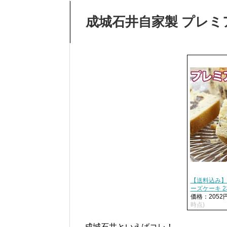
成城石井自家製 プレ
【送料込み】
ーズケーキ 2
価格：205
時点)
成城石井といえばコレ！