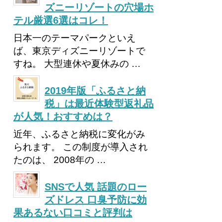
ズニーリゾートの穴場ホ
テル厳選6選はコレ！
日本一のテーマパークといえ
ば、東京ディズニーリゾートで
すね。 大型連休や夏休みの …
2019年版「ふるさと納
税」は最近体験型返礼品
が人気！おすすめは？
近年、ふるさと納税に変化がみ
られます。 この制度が導入され
たのは、 2008年の …
SNSで人気 話題のロー
ズドレス 口臭予防に効
果あるない口コミと評判は