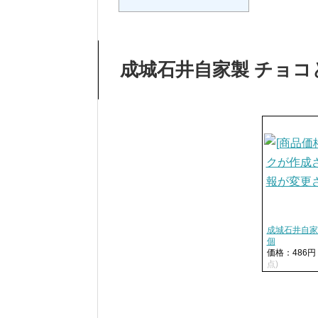
成城石井自家製 チョ
成城石井自家
個
価格：486
点)