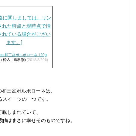
ca 和三盆ポルボローネ 120g
円（税込、送料別)
(2018/8/20時
aの和三盆ポルボローネは、
ているスイーツの一つです。
て親しまれていて、
感触はまさに幸せそのものですね。